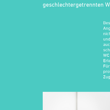
geschlechtergetrennten 
Bes
Ang
nic
und
auc
sch
WC 
Erl
Für
pro
Zug