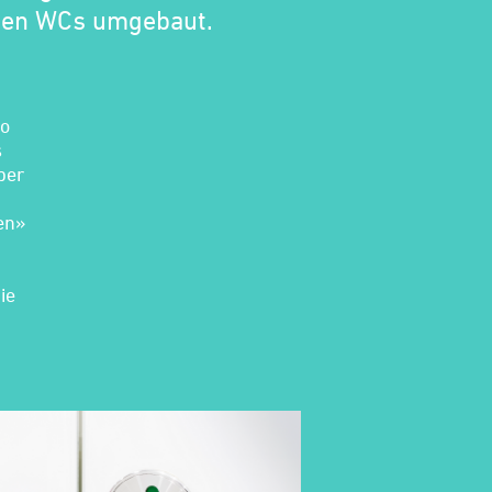
len WCs umgebaut.
so
s
ber
en»
ie