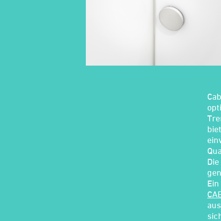
Cab
opt
Tre
bie
ein
Qua
Die
gen
Ein
CA
aus
sic