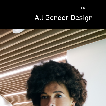
DE
EN
FR
All Gender Design