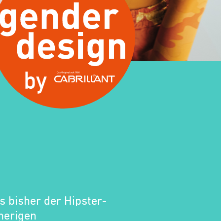
s bisher der Hipster-
herigen