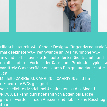
rillant bietet mit «All Gender Design» für genderneutrale
imal geeignete WC-Trennwände an. Als raumhohe WC-
nnwände erbringen sie den geforderten Sichtschutz und
ten alle anderen Vorteile der Cabrillant-Produkte: hygienis
wandfreie Glasoberflächen, klares Design und dauerhafte
lität.
 Modelle
CABRI600
,
CABRI800
,
CABRI900
sind für
derneutrale WCs geeignet.
 sehr beliebtes Modell bei Architekten ist das Modell
BRI900
. Es kann durchgehend von Boden bis Decke
geführt werden – nach Aussen sind dabei keine Beschläg
htbar.