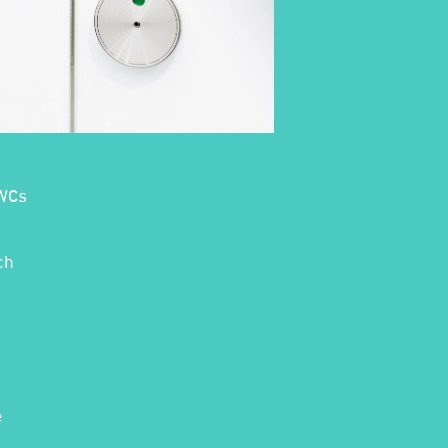
 WCs
ch
e