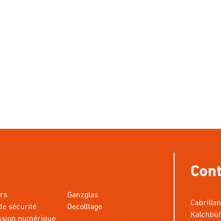
Cont
rs
Ganzglas
Cabrilla
de sécurité
Decolltage
Kalchbüh
ssion numérique