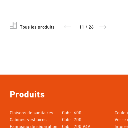
Tous les produits
11 / 26
Produits
Cloisons de sanitaires
Cabri 600
Couleu
Cabines-vestiaires
Cabri 700
Verre 
Panneaux de séparation
Cabri 700 V4A
Impre