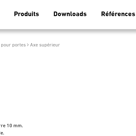
Produits
Downloads
Références
 pour portes
Axe supérieur
erre 10 mm.
e.