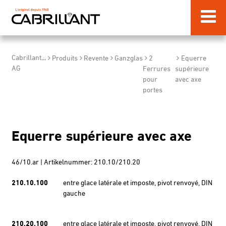
Cabrillant
...
Produits
Revente
Ganzglas
2
Equerre
AG
Ferrures
supérieure
pour
avec axe
portes
Equerre supérieure avec axe
46/10.ar | Artikelnummer: 210.10/210.20
210.10.100
entre glace latérale et imposte, pivot renvoyé, DIN
gauche
210.20.100
entre glace latérale et imposte, pivot renvoyé, DIN