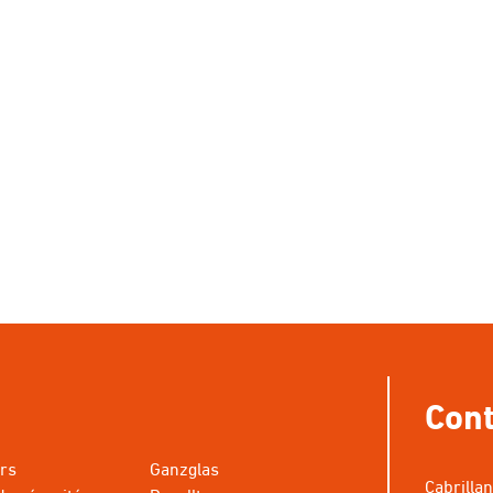
Cont
rs
Ganzglas
Cabrilla