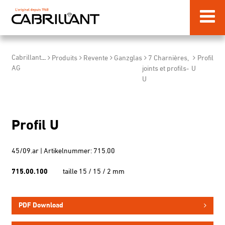
Cabrillant
...
Produits
Revente
Ganzglas
7 Charnières,
Profil
AG
joints et profils-
U
U
Profil U
45/09.ar | Artikelnummer: 715.00
715.00.100
taille 15 / 15 / 2 mm
PDF Download