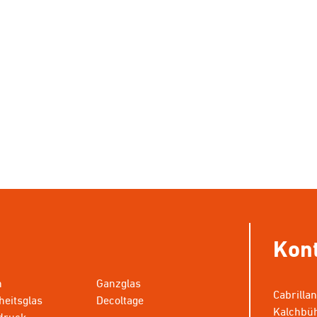
Kon
n
Ganzglas
Cabrilla
heitsglas
Decoltage
Kalchbüh