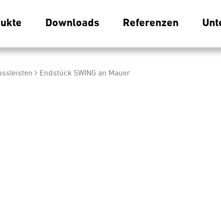
ukte
Downloads
Referenzen
Unt
ussleisten
Endstück SWING an Mauer