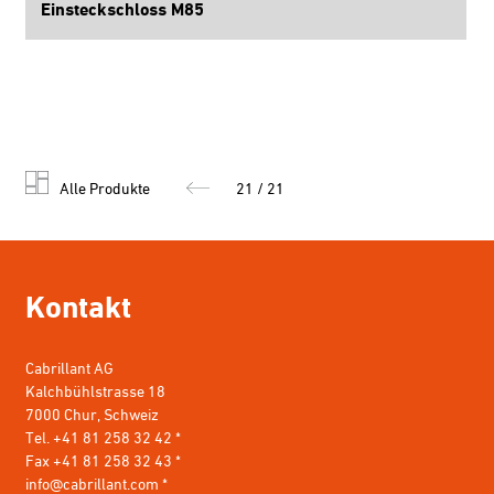
Einsteckschloss M85
Alle Produkte
21 / 21
Kontakt
Cabrillant AG
Kalchbühlstrasse 18
7000 Chur, Schweiz
Tel. +41 81 258 32 42 *
Fax +41 81 258 32 43 *
info@cabrillant.com
*