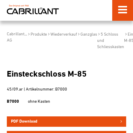
Cabrillant
...
Produkte
Wiederverkauf
Ganzglas
5 Schloss
Ei
AG
und
M-8
Schliesskasten
Einsteckschloss M-85
45/09.ar | Artikelnummer: B7000
B7000
ohne Kasten
PDF Download