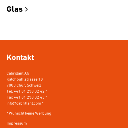
Glas
Kontakt
Cabrillant AG
Kalchbühlstrasse 18
7000 Chur, Schweiz
Tel. +41 81 258 32 42 *
Fax +41 81 258 32 43 *
info@cabrillant.com
*
* Wünscht keine Werbung
Impressum